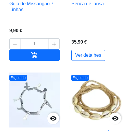
Guia de Missangão 7
Penca de Iansã
Linhas
9,90 €
35,90 €



Adicionar ao carrinho
Ver detalhes
Esgotado
Esgotado

