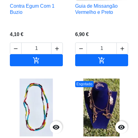
Contra Egum Com 1
Guia de Missangão
Buzio
Vermelho e Preto
4,10 €
6,90 €






Adicionar ao carrinho
Adicionar ao c
Esgotado

