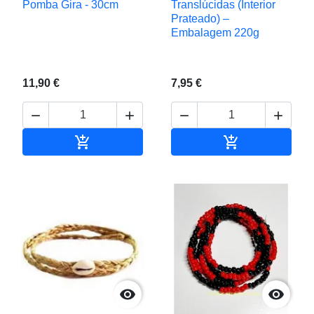
Pomba Gira - 30cm
Translúcidas (Interior
Prateado) –
Embalagem 220g
11,90 €
7,95 €






Adicionar ao carrinho
Adicionar ao c

