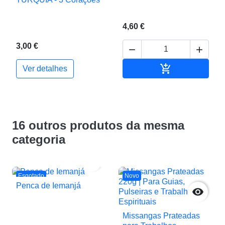
4,60 €
3,00 €



Adicionar ao c
Ver detalhes
16 outros produtos da mesma
categoria

Esgotado
Novo
Penca de Iemanjá

Missangas Prateadas