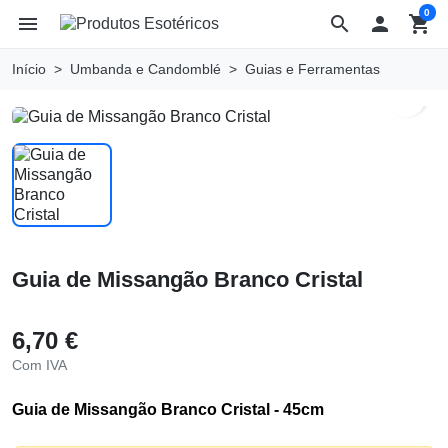
0
menu
search

shopping_cart
Início
Umbanda e Candomblé
Guias e Ferramentas
search
Guia de Missangão Branco Cristal
6,70 €
Com IVA
Guia de Missangão Branco Cristal - 45cm