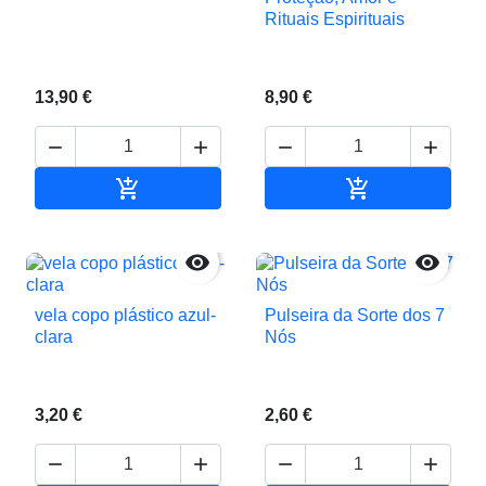
Rituais Espirituais
13,90 €
8,90 €






Adicionar ao carrinho
Adicionar ao c


vela copo plástico azul-
Pulseira da Sorte dos 7
clara
Nós
3,20 €
2,60 €



