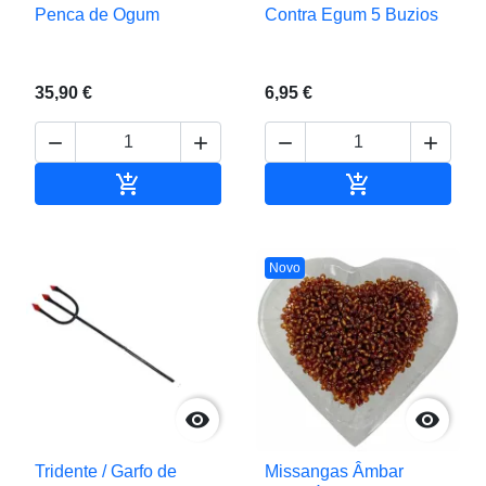
Penca de Ogum
Contra Egum 5 Buzios
35,90 €
6,95 €






Adicionar ao carrinho
Adicionar ao c
Novo


Tridente / Garfo de
Missangas Âmbar