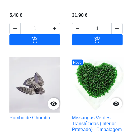
5,40 €
31,90 €






Adicionar ao carrinho
Adicionar ao c
Novo


Pombo de Chumbo
Missangas Verdes
Translúcidas (Interior
Prateado) - Embalagem