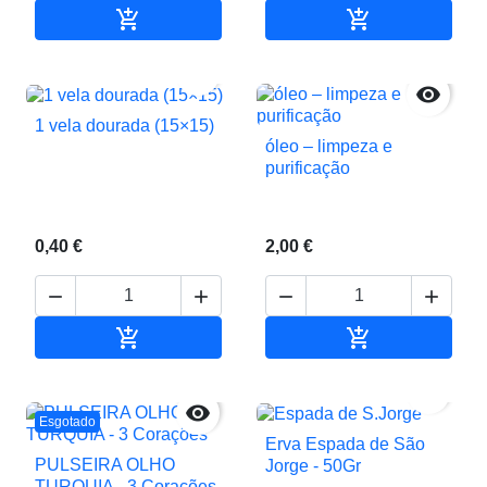


Adicionar ao carrinho
Adicionar ao c


1 vela dourada (15×15)
óleo – limpeza e
purificação
0,40 €
2,00 €






Adicionar ao carrinho
Adicionar ao c


Esgotado
Erva Espada de São
PULSEIRA OLHO
Jorge - 50Gr
TURQUIA - 3 Corações