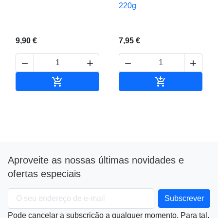
220g
9,90 €
7,95 €






Adicionar ao carrinho
Adicionar ao c
Aproveite as nossas últimas novidades e
ofertas especiais
Pode cancelar a subscrição a qualquer momento. Para tal,