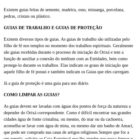
Existem guias feitas de semente, madeira, osso, missanga, porcelana,
pedras, cristais ou plástico.
GUIAS DE TRABALHO E GUIAS DE PROTEÇÃO
Existem diversos tipos de guias. As guias de trabalho são utilizadas pelo
filho de fé nos templos no momento dos trabalhos espirituais. Geralmente
são guias recebidas durante o processo de iniciação do Orixá e tem a
função de auxiliar a conexão do médium com as Entidades, bem como
protege-lo durante os trabalhos. Elas indicam os graus de iniciação que
aquele filho de fé possui e também indicam os Guias que eles carregam.
Já a guia de proteção é uma guia para uso diário.
COMO LIMPAR AS GUIAS?
As guias devem ser lavadas com águas dos pontos de força da natureza a
depender do Orixá correspondente. Como é difícil encontrar nas grandes
cidades água de fonte cristalina, ou mesmo, do mar ou da cachoeira,
aconselha-se lavar com água de mina, ou mesmo dar um banho de Amaci,
que pode ser comprado nas casas de artigos religiosos.Sempre que for a
um templo, solicite ao Guia Espiritual que lhe atender que possa limpar e