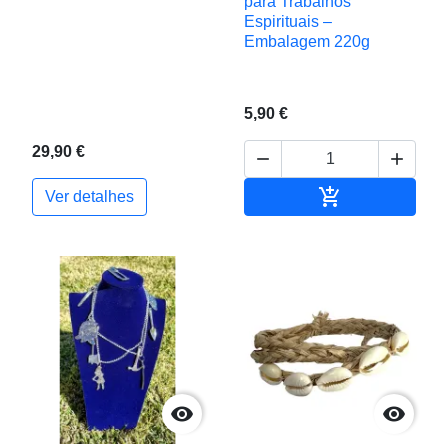
para Trabalhos
Espirituais –
Embalagem 220g
5,90 €
29,90 €



Adicionar ao c
Ver detalhes

