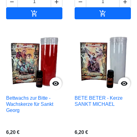






In den Warenkorb
In den Waren


Bettwachs zur Bitte -
BETE BETER - Kerze
Wachskerze für Sankt
SANKT MICHAEL
Georg
6,20 €
6,20 €