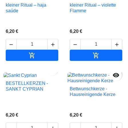
kleiner Ritual – haja
kleiner Ritual – violette
saúde
Flamme
6,20 €
6,20 €






In den Warenkorb
In den Waren


BESTELLKERZEN -
Bettwunschkerze -
SANKT CYPRIAN
Hausreinigende Kerze
6,20 €
6,20 €