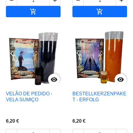






In den Warenkorb
In den Waren


VELÃO DE PEDIDO -
BESTELLKERZENPAKE
VELA SUMIÇO
T - ERFOLG
6,20 €
6,20 €