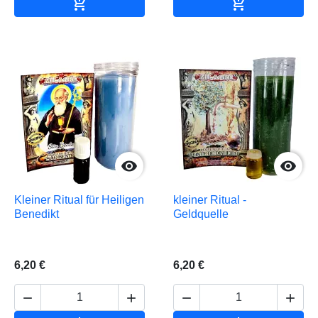


In den Warenkorb
In den Waren


Kleiner Ritual für Heiligen
kleiner Ritual -
Benedikt
Geldquelle
6,20 €
6,20 €



