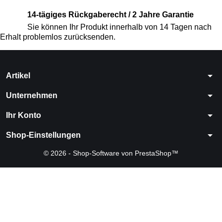
14-tägiges Rückgaberecht / 2 Jahre Garantie
Sie können Ihr Produkt innerhalb von 14 Tagen nach
Erhalt problemlos zurücksenden.
arrow_drop_down
Artikel
arrow_drop_down
Unternehmen
arrow_drop_down
Ihr Konto
arrow_drop_down
Shop-Einstellungen
© 2026 - Shop-Software von PrestaShop™