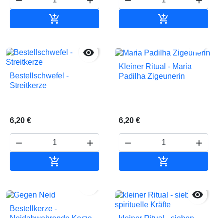






In den Warenkorb
In den Waren


Kleiner Ritual - Maria
Bestellschwefel -
Padilha Zigeunerin
Streitkerze
6,20 €
6,20 €






In den Warenkorb
In den Waren


Bestellkerze -