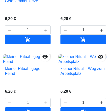
Geldflammenkerze
6,20 €
6,20 €






In den Warenkorb
In den Waren


kleiner Ritual - gegen
kleiner Ritual – Weg zum
Feind
Arbeitsplatz
6,20 €
6,20 €



