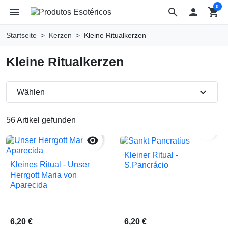
0
menu
search

shopping_cart
Startseite
Kerzen
Kleine Ritualkerzen
Kleine Ritualkerzen
expand_more
Wählen
56 Artikel gefunden


Kleiner Ritual -
Kleines Ritual - Unser
S.Pancrácio
Herrgott Maria von
Aparecida
6,20 €
6,20 €