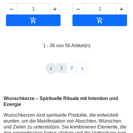






In den Warenkorb
In den Waren
1 - 36 von 56 Artikel(n)
1
2


Wunschkerze – Spirituelle Rituale mit Intention und
Energie
Wunschkerzen sind spirituelle Produkte, die entwickelt
wurden, um die Manifestation von Absichten, Wünschen
und Zielen zu unterstützen. Sie kombinieren Elemente, die
den energetischen Fokus stärken und die Verbindung zum