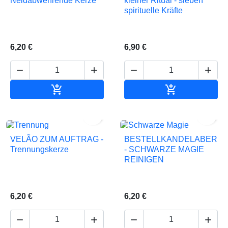
kleiner Ritual - sieben
Neidabwehrende Kerze
spirituelle Kräfte
6,20 €
6,90 €






In den Warenkorb
In den Waren


VELÃO ZUM AUFTRAG -
BESTELLKANDELABER
Trennungskerze
- SCHWARZE MAGIE
REINIGEN
6,20 €
6,20 €



