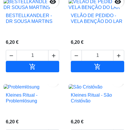


BESTELLKANDLER -
VELÃO DE PEDIDO -
DR SOUSA MARTINS
VELA BENÇÃO DO LAR
6,20 €
6,20 €






In den Warenkorb
In den Waren


Kleines Ritual -
Kleines Ritual - São
Problemlösung
Cristóvão
6,20 €
6,20 €