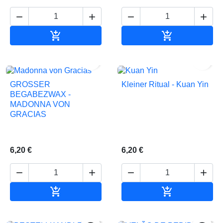






In den Warenkorb
In den Waren


GROSSER
Kleiner Ritual - Kuan Yin
BEGABEZWAX -
MADONNA VON
GRACIAS
6,20 €
6,20 €






In den Warenkorb
In den Waren