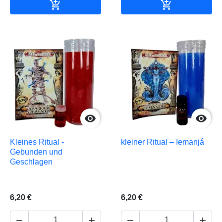


In den Warenkorb
In den Waren


Kleines Ritual -
kleiner Ritual – Iemanjá
Gebunden und
Geschlagen
6,20 €
6,20 €



