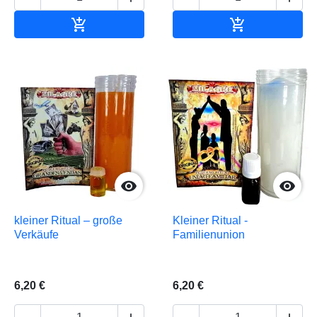


In den Warenkorb
In den Waren


kleiner Ritual – große
Kleiner Ritual -
Verkäufe
Familienunion
6,20 €
6,20 €