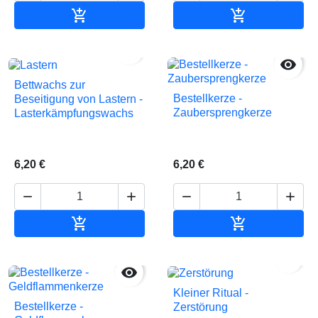


In den Warenkorb
In den Waren


Bettwachs zur
Bestellkerze -
Beseitigung von Lastern -
Zaubersprengkerze
Lasterkämpfungswachs
6,20 €
6,20 €






In den Warenkorb
In den Waren


Kleiner Ritual -
Bestellkerze -
Zerstörung