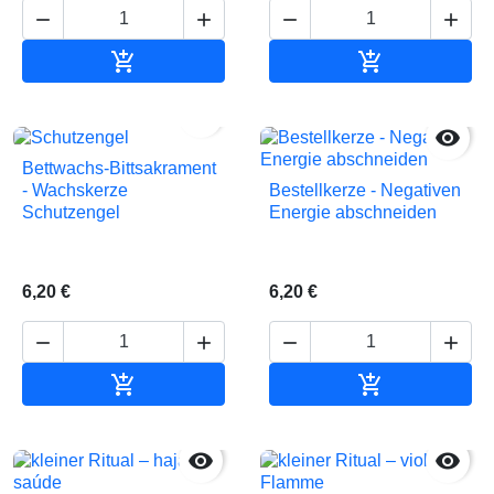






In den Warenkorb
In den Waren


Bettwachs-Bittsakrament
Bestellkerze - Negativen
- Wachskerze
Energie abschneiden
Schutzengel
6,20 €
6,20 €






In den Warenkorb
In den Waren

