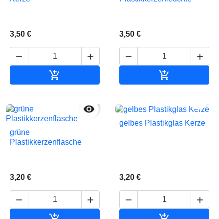
3,50 €
3,50 €






In den Warenkorb
In den Waren


gelbes Plastikglas Kerze
grüne
Plastikkerzenflasche
3,20 €
3,20 €






In den Warenkorb
In den Waren