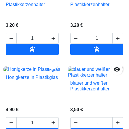
Plastikkerzenhalter
Plastikkerzenhalter
3,20 €
3,20 €






In den Warenkorb
In den Waren


Honigkerze in Plastikglas
blauer und weißer
Plastikkerzenhalter
4,90 €
3,50 €



