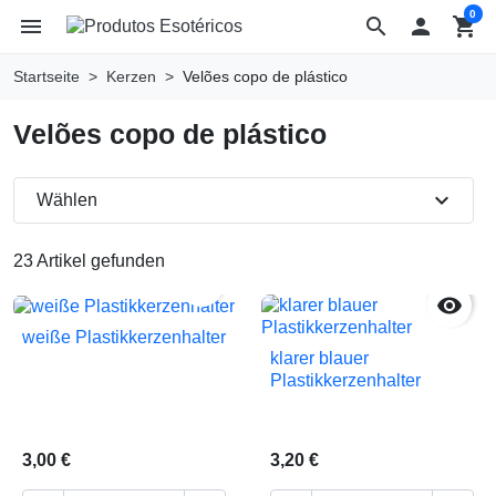
0
menu
search

shopping_cart
Startseite
Kerzen
Velões copo de plástico
Velões copo de plástico
expand_more
Wählen
23 Artikel gefunden


weiße Plastikkerzenhalter
klarer blauer
Plastikkerzenhalter
3,00 €
3,20 €