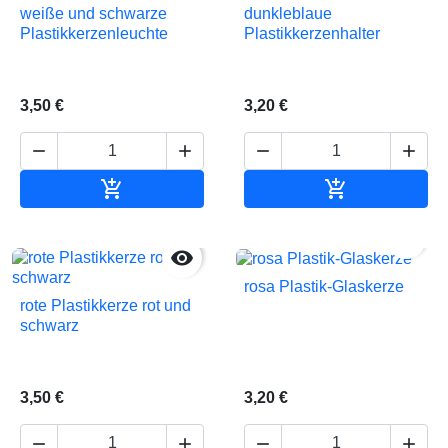
weiße und schwarze
dunkleblaue
Plastikkerzenleuchte
Plastikkerzenhalter
3,50 €
3,20 €






In den Warenkorb
In den Waren


rosa Plastik-Glaskerze
rote Plastikkerze rot und
schwarz
3,50 €
3,20 €



