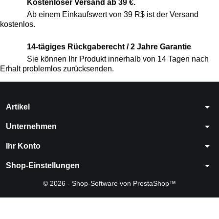
Kostenloser Versand ab 39 €.
Ab einem Einkaufswert von 39 R$ ist der Versand
kostenlos.
14-tägiges Rückgaberecht / 2 Jahre Garantie
Sie können Ihr Produkt innerhalb von 14 Tagen nach
Erhalt problemlos zurücksenden.
arrow_drop_down
Artikel
arrow_drop_down
Unternehmen
arrow_drop_down
Ihr Konto
arrow_drop_down
Shop-Einstellungen
© 2026 - Shop-Software von PrestaShop™