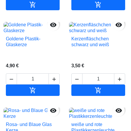


In den Warenkorb
In den Waren


Goldene Plastik-
Kerzenfläschchen
Glaskerze
schwarz und weiß
4,90 €
3,50 €






In den Warenkorb
In den Waren


Rosa- und Blaue Glas
weiße und rote
Kerze
Plastikkerzenleuchte