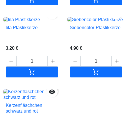


lila Plastikkerze
Siebencolor-Plastikkerze
3,20 €
4,90 €






In den Warenkorb
In den Waren

Kerzenfläschchen
schwarz und rot