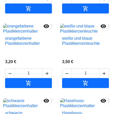


In den Warenkorb
In den Waren


orangefarbene
weiße und blaue
Plastikkerzenhalter
Plastikkerzenleuchte
3,20 €
3,50 €






In den Warenkorb
In den Waren


schwarze
Haselnuss-