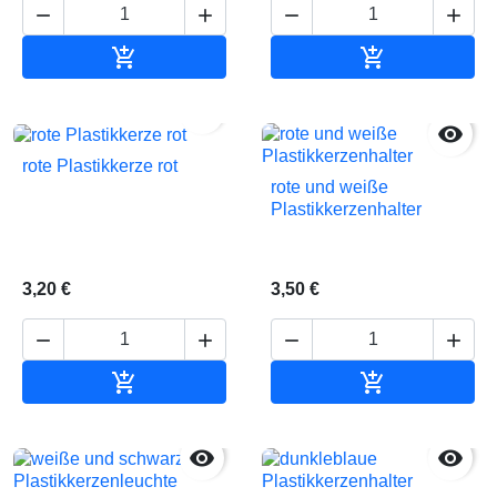






In den Warenkorb
In den Waren


rote Plastikkerze rot
rote und weiße
Plastikkerzenhalter
3,20 €
3,50 €






In den Warenkorb
In den Waren

