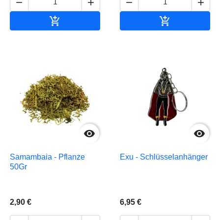






In den Warenkorb
In den Waren


Samambaia - Pflanze
Exu - Schlüsselanhänger
50Gr
2,90 €
6,95 €