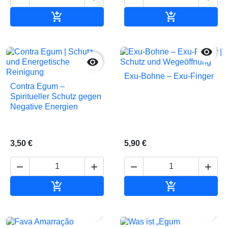


In den Warenkorb
In den Waren


Exu-Bohne – Exu-Finger
Contra Egum –
Spiritueller Schutz gegen
Negative Energien
3,50 €
5,90 €






In den Warenkorb
In den Waren

