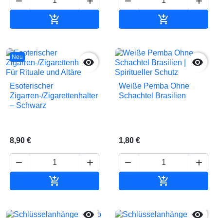






In den Warenkorb
In den Waren
Neu


Esoterischer
Weiße Pemba Ohne
Zigarren-/Zigarettenhalter
Schachtel Brasilien
– Schwarz
8,90 €
1,80 €






In den Warenkorb
In den Waren

