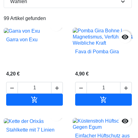
expand_more
Wählen
99 Artikel gefunden


Garra von Exu
Fava di Pomba Gira
4,20 €
4,90 €






In den Warenkorb
In den Waren


Stahlkette mit 7 Linien
Einfacher Hüftschutz aus