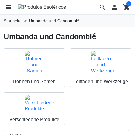
0
menu
search

shopping_cart
Startseite
Umbanda und Candomblé
Umbanda und Candomblé
Bohnen und Samen
Leitfäden und Werkzeuge
Verschiedene Produkte