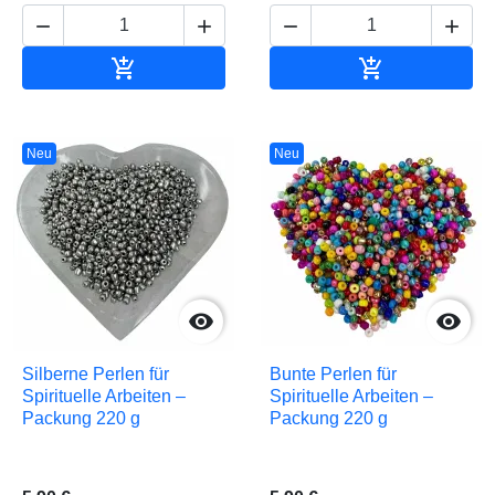






In den Warenkorb
In den Waren
Neu
Neu


Silberne Perlen für
Bunte Perlen für
Spirituelle Arbeiten –
Spirituelle Arbeiten –
Packung 220 g
Packung 220 g