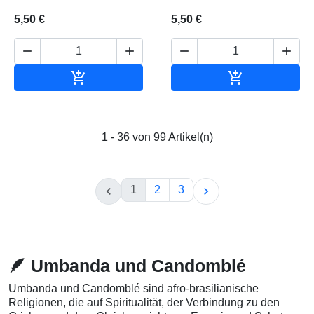
5,50 €
5,50 €






In den Warenkorb
In den Waren
1 - 36 von 99 Artikel(n)
1
2
3


🪶 Umbanda und Candomblé
Umbanda und Candomblé sind afro-brasilianische
Religionen, die auf Spiritualität, der Verbindung zu den