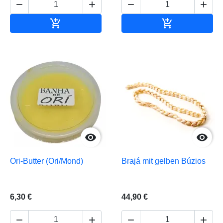






In den Warenkorb
In den Waren


Ori-Butter (Ori/Mond)
Brajá mit gelben Búzios
6,30 €
44,90 €



