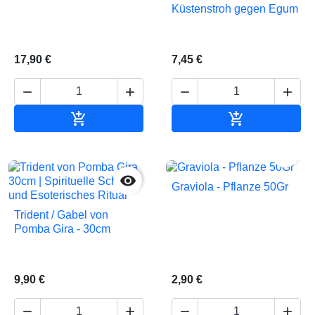
Küstenstroh gegen Egum
17,90 €
7,45 €






In den Warenkorb
In den Waren


Graviola - Pflanze 50Gr
Trident / Gabel von
Pomba Gira - 30cm
9,90 €
2,90 €



