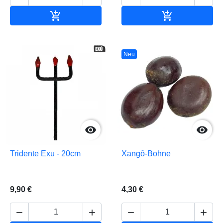


In den Warenkorb
In den Waren
Neu


Tridente Exu - 20cm
Xangô-Bohne
9,90 €
4,30 €



