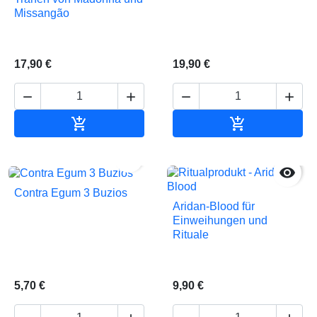
Missangão
17,90 €
19,90 €






In den Warenkorb
In den Waren


Contra Egum 3 Buzios
Aridan-Blood für
Einweihungen und
Rituale
5,70 €
9,90 €