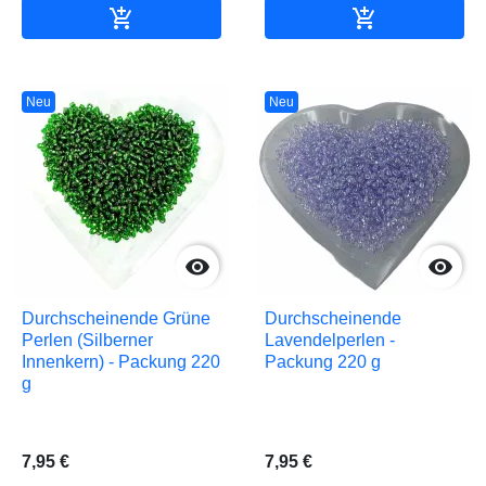


In den Warenkorb
In den Waren
Neu
Neu


Durchscheinende Grüne
Durchscheinende
Perlen (Silberner
Lavendelperlen -
Innenkern) - Packung 220
Packung 220 g
g
7,95 €
7,95 €