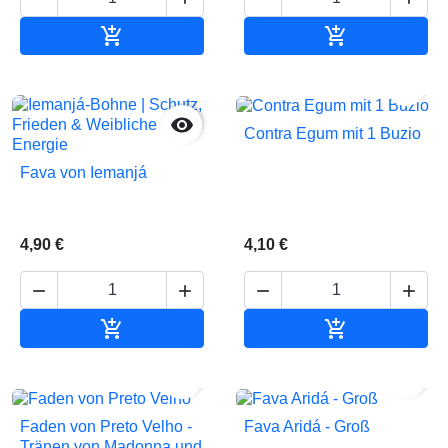


In den Warenkorb
In den Waren


Contra Egum mit 1 Buzio
Fava von Iemanjá
4,90 €
4,10 €






In den Warenkorb
In den Waren


Faden von Preto Velho -
Fava Aridá - Groß
Tränen von Madonna und