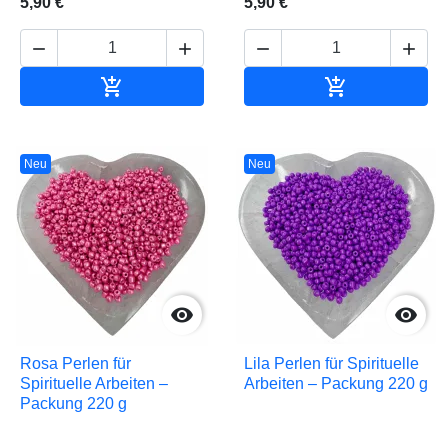
5,90 €
5,90 €






In den Warenkorb
In den Waren
Neu
Neu


Rosa Perlen für
Lila Perlen für Spirituelle
Spirituelle Arbeiten –
Arbeiten – Packung 220 g
Packung 220 g