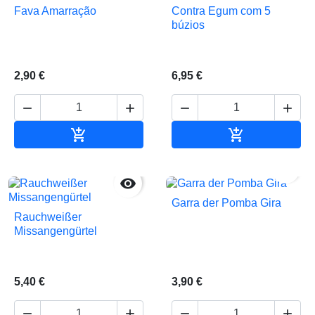
Fava Amarração
Contra Egum com 5
búzios
2,90 €
6,95 €






In den Warenkorb
In den Waren


Garra der Pomba Gira
Rauchweißer
Missangengürtel
5,40 €
3,90 €



