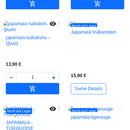


In den Warenkorb
In den Waren


Nicht auf Lager
Japamala Vulkanstein
japamala rudraksha –
Quarz
13,90 €
15,90 €



In den Warenkorb
Siehe Details


Nicht auf Lager
Nicht auf Lager
japamala tigerauge
JAPAMALA -
TURQUOISE