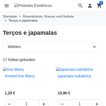
0
menu
search

shopping_cart
Startseite
Rosenkränze, Kreuze und Gebete
Terços e japamalas
Terços e japamalas
expand_more
Wählen
17 Artikel gefunden


Armreif Ave Maria
japamala rudraksha
1,20 €
10,90 €



