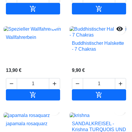


In den Warenkorb
In den Waren


Wallfahrerbein
Buddhistischer Halskette
- 7 Chakras
13,90 €
9,90 €






In den Warenkorb
In den Waren


japamala rosaquarz
SANDALKREISEL -
Krishna TURQUOIS UND