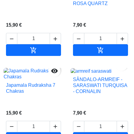
ROSA QUARTZ
15,90 €
7,90 €






In den Warenkorb
In den Waren


SÂNDALO-ARMREIF -
Japamala Rudraksha 7
SARASWATI TURQUISA
Chakras
- CORNALIN
15,90 €
7,90 €



