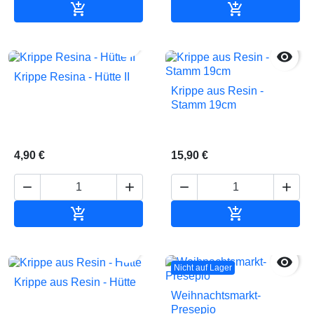


In den Warenkorb
In den Waren


Krippe Resina - Hütte II
Krippe aus Resin -
Stamm 19cm
4,90 €
15,90 €






In den Warenkorb
In den Waren


Nicht auf Lager
Krippe aus Resin - Hütte
Weihnachtsmarkt-
Presepio