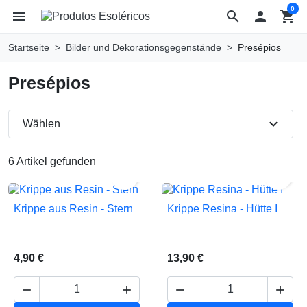
0
menu
search

shopping_cart
Startseite
Bilder und Dekorationsgegenstände
Presépios
Presépios
expand_more
Wählen
6 Artikel gefunden


Krippe aus Resin - Stern
Krippe Resina - Hütte I
4,90 €
13,90 €



