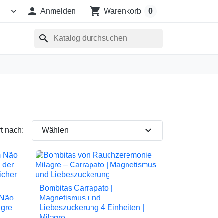

shopping_cart
Anmelden
Warenkorb
0
search
expand_more
rt nach:
Wählen
Bombitas Carrapato |

Vorschau
 Não
Magnetismus und
agre
Liebeszuckerung 4 Einheiten |
Milagre