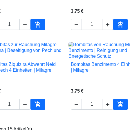
€
3,75 €





In den Warenkorb
In d
tas Ziquizira Abwehrt Neid
Bombitas Benzimento 4 Einh


Vorschau
Vorschau
ech 4 Einheiten | Milagre
| Milagre
€
3,75 €





In den Warenkorb
In d
von 15 Artikel(n)