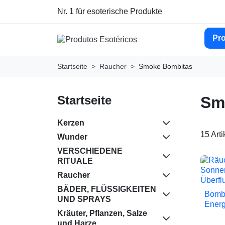
Nr. 1 für esoterische Produkte
Pr
Startseite
Raucher
Smoke Bombitas
Startseite
Sm
Kerzen
15 Art
Wunder
VERSCHIEDENE
RITUALE
Raucher
BÄDER, FLÜSSIGKEITEN
Bombi
UND SPRAYS
Energ
Kräuter, Pflanzen, Salze
und Harze