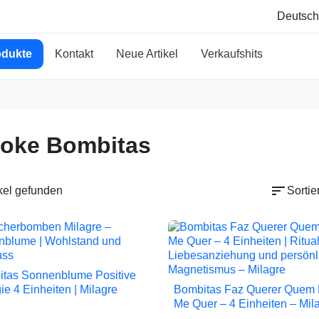
odukte
Kontakt
Neue Artikel
Verkaufshits
oke Bombitas
sort
ikel gefunden
Sortie
tas Sonnenblume Positive

Vorschau
ie 4 Einheiten | Milagre
Bombitas Faz Querer Quem

Vorschau
Me Quer – 4 Einheiten – Mil