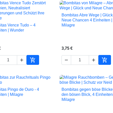
Bombitas Abre Wege | Glück

Vorschau
Neue Chancen 4 Einheiten |
tas Vence Tudo – 4
Milagre

Vorschau
iten | Wunder
€
3,75 €





In den Warenkorb
In d
tas Pingo de Ouro - 4
Bombitas gegen böse Blicke


Vorschau
Vorschau
iten | Milagre
den bösen Blick, 4 Einheiten 
Milagre