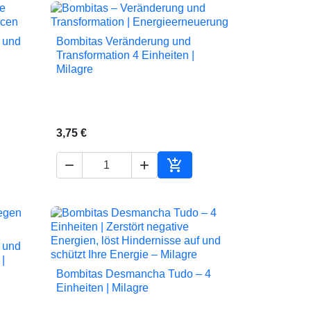
 und
Bombitas Veränderung und

Vorschau
Transformation 4 Einheiten |
Milagre
3,75 €



en Warenkorb
In den Warenkorb
 und
|
Bombitas Desmancha Tudo – 4

Vorschau
Einheiten | Milagre