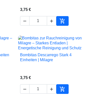
3,75 €



en Warenkorb
In den Warenkorb
eiten
Bombitas Descarrego Stark 4

Vorschau
Einheiten | Milagre
3,75 €



en Warenkorb
In den Warenkorb