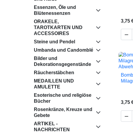
Essenzen, Öle und
Blütenessenzen
3,75 
ORAKELE,
TAROTKARTEN UND
ACCESSOIRES

Steine ​​und Pendel
Umbanda und Candomblé
Bilder und
Dekorationsgegenstände
Räucherstäbchen
Bombi
MEDAILLEN UND
Milag
AMULETTE
Esoterische und religiöse
Bücher
3,75 
Rosenkränze, Kreuze und
Gebete

ARTIKEL -
NACHRICHTEN