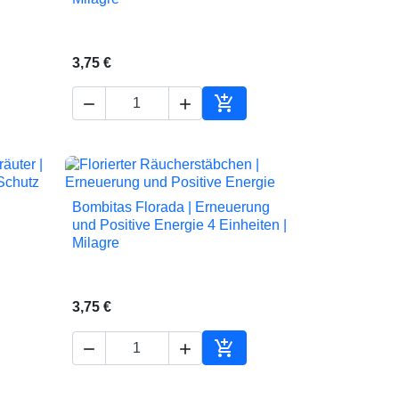
3,75 €



en Warenkorb
In den Warenkorb
Bombitas Florada | Erneuerung

Vorschau
und Positive Energie 4 Einheiten |
Milagre
3,75 €



en Warenkorb
In den Warenkorb