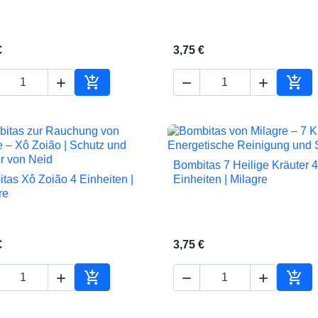
€
3,75 €





In den Warenkorb
In d
Bombitas 7 Heilige Kräuter 4

Vorschau
tas Xô Zoião 4 Einheiten |
Einheiten | Milagre

Vorschau
re
€
3,75 €





In den Warenkorb
In d