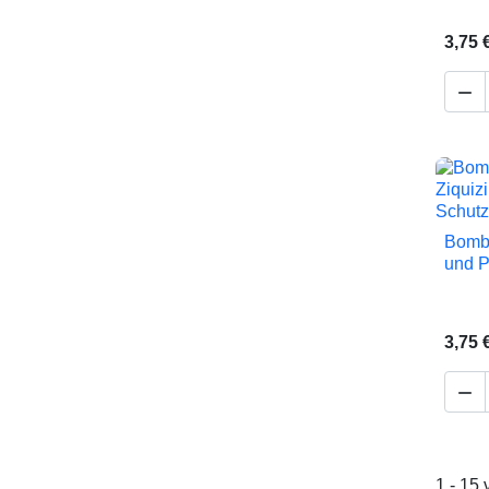
3,75 

Bombi
und P
3,75 

1 - 15 