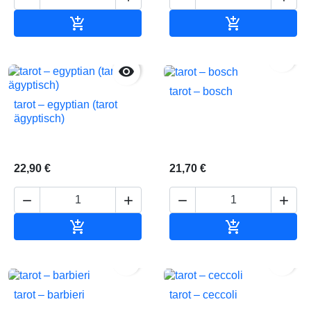


In den Warenkorb
In den Waren


tarot – bosch
tarot – egyptian (tarot
ägyptisch)
22,90 €
21,70 €






In den Warenkorb
In den Waren


tarot – barbieri
tarot – ceccoli