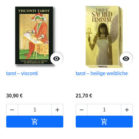


tarot – visconti
tarot – heilige weibliche
30,90 €
21,70 €






In den Warenkorb
In den Waren