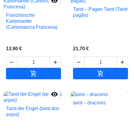

Tarot – Pagan Tarot (Tarot
Französische
pagão)
Kartomantie
(Cartomancia Francesa)
13,90 €
21,70 €






In den Warenkorb
In den Waren


tarot – draconis
Tarot der Engel (tarot dos
anjos)