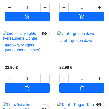






In den Warenkorb
In den Waren


tarot – golden dawn
tarot – fairy lights
(verzauberte Lichter)
23,90 €
22,90 €






In den Warenkorb
In den Waren
