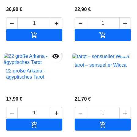
30,90 €
22,90 €






In den Warenkorb
In den Waren


tarot – sensueller Wicca
22 große Arkana -
ägyptisches Tarot
17,90 €
21,70 €






In den Warenkorb
In den Waren