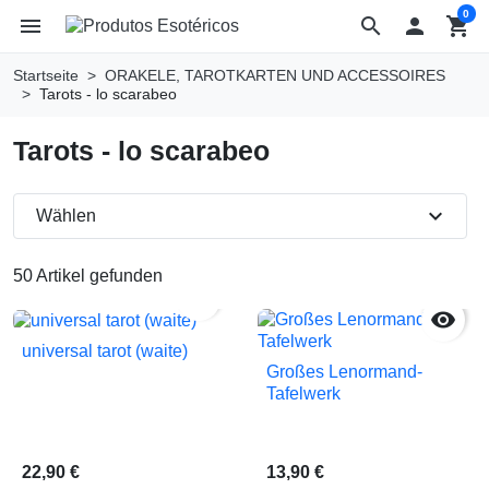
0
menu
search

shopping_cart
Startseite
ORAKELE, TAROTKARTEN UND ACCESSOIRES
Tarots - lo scarabeo
Tarots - lo scarabeo
expand_more
Wählen
50 Artikel gefunden


universal tarot (waite)
Großes Lenormand-
Tafelwerk
22,90 €
13,90 €