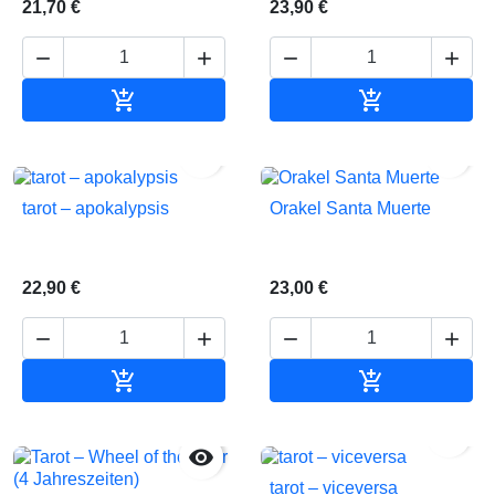
21,70 €
23,90 €






In den Warenkorb
In den Waren


tarot – apokalypsis
Orakel Santa Muerte
22,90 €
23,00 €






In den Warenkorb
In den Waren


tarot – viceversa