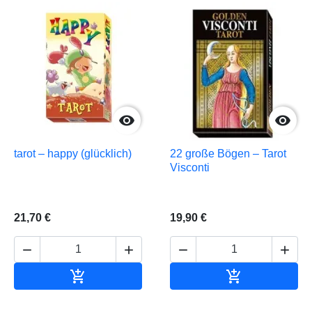


tarot – happy (glücklich)
22 große Bögen – Tarot
Visconti
21,70 €
19,90 €






In den Warenkorb
In den Waren