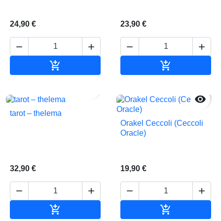
24,90 €
23,90 €






In den Warenkorb
In den Waren


tarot – thelema
Orakel Ceccoli (Ceccoli
Oracle)
32,90 €
19,90 €






In den Warenkorb
In den Waren