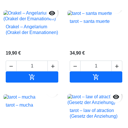


tarot – santa muerte
Orakel – Angelarium
(Orakel der Emanationen)
19,90 €
34,90 €






In den Warenkorb
In den Waren


tarot – mucha
tarot – law of atraction
(Gesetz der Anziehung)