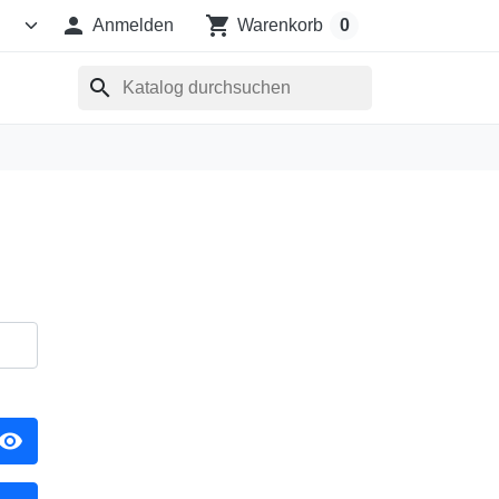

shopping_cart
Anmelden
Warenkorb
0
search
isibility