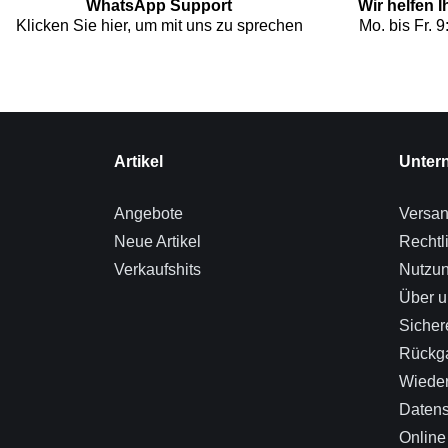
WhatsApp Support
Wir helfen 
Klicken Sie hier, um mit uns zu sprechen
Mo. bis Fr. 9
Artikel
Unter
Angebote
Versa
Neue Artikel
Rechtl
Verkaufshits
Nutzu
Über u
Sicher
Rückg
Wieder
Datens
Online