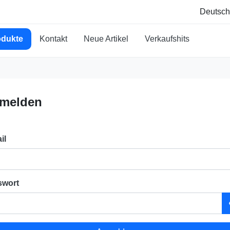
odukte
Kontakt
Neue Artikel
Verkaufshits
melden
il
swort
v