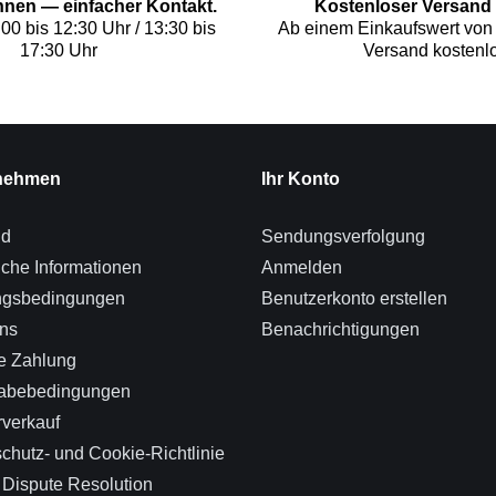
Ihnen — einfacher Kontakt.
Kostenloser Versand 
:00 bis 12:30 Uhr / 13:30 bis
Ab einem Einkaufswert von 
17:30 Uhr
Versand kostenlo
nehmen
Ihr Konto
nd
Sendungsverfolgung
iche Informationen
Anmelden
ngsbedingungen
Benutzerkonto erstellen
ns
Benachrichtigungen
e Zahlung
abebedingungen
verkauf
chutz- und Cookie-Richtlinie
 Dispute Resolution